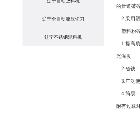
辽宁自动上料机
的管道破
2.采用
辽宁全自动液压切刀
塑料粉碎
辽宁不锈钢混料机
1.提高
光泽度
2.省钱
3.广泛使
4.简易
附有过载