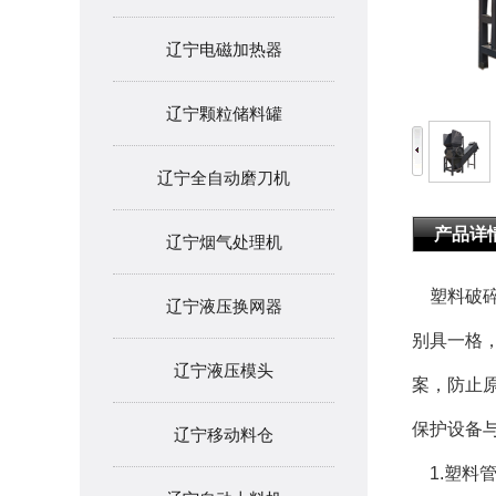
辽宁电磁加热器
辽宁颗粒储料罐
辽宁全自动磨刀机
产品详
辽宁烟气处理机
塑料破碎
辽宁液压换网器
别具一格
辽宁液压模头
案，防止
保护设备
辽宁移动料仓
1.塑料